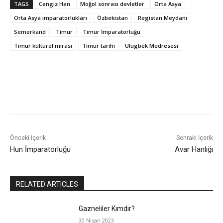
TAGS
Cengiz Han
Moğol sonrası devletler
Orta Asya
Orta Asya imparatorlukları
Özbekistan
Registan Meydanı
Semerkand
Timur
Timur İmparatorluğu
Timur kültürel mirası
Timur tarihi
Ulugbek Medresesi
Önceki İçerik
Sonraki İçerik
Hun İmparatorluğu
Avar Hanlığı
RELATED ARTICLES
Gazneliler Kimdir?
30 Nisan 2023