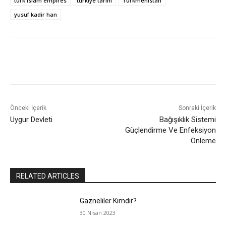
turk islam empires
türkiye tarihi
Türkmenistan
yusuf kadir han
Önceki İçerik
Sonraki İçerik
Uygur Devleti
Bağışıklık Sistemi
Güçlendirme Ve Enfeksiyon
Önleme
RELATED ARTICLES
Gazneliler Kimdir?
30 Nisan 2023