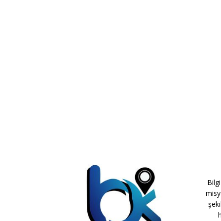
Bilg
misy
şeki