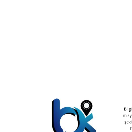
Bilg
misy
şeki