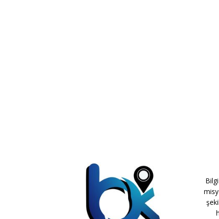
Bilg
misy
şeki