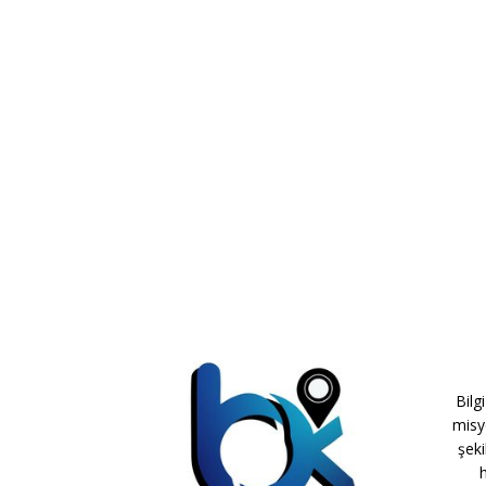
Bilg
misy
şeki