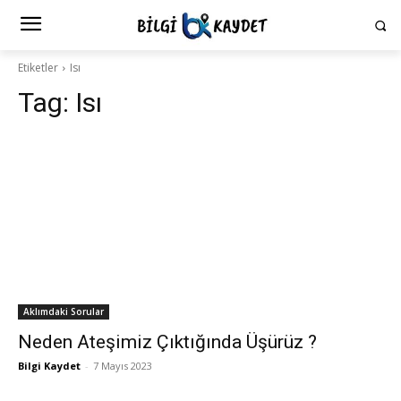
Etiketler
Isı
Tag:
Isı
Aklımdaki Sorular
Neden Ateşimiz Çıktığında Üşürüz ?
Bilgi Kaydet
-
7 Mayıs 2023