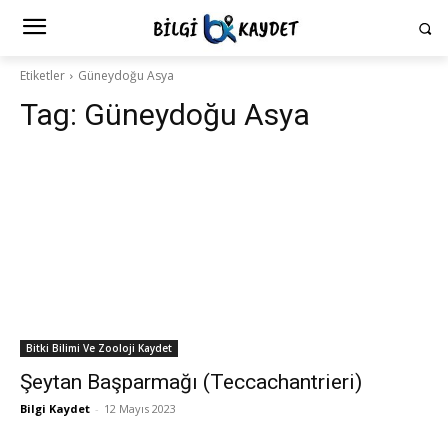
Etiketler
Güneydoğu Asya
Tag:
Güneydoğu Asya
Bitki Bilimi Ve Zooloji Kaydet
Şeytan Başparmağı (Teccachantrieri)
Bilgi Kaydet
-
12 Mayıs 2023