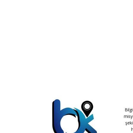
Bilg
misy
şeki