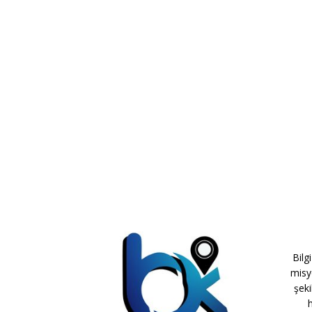
Bilg
misy
şeki