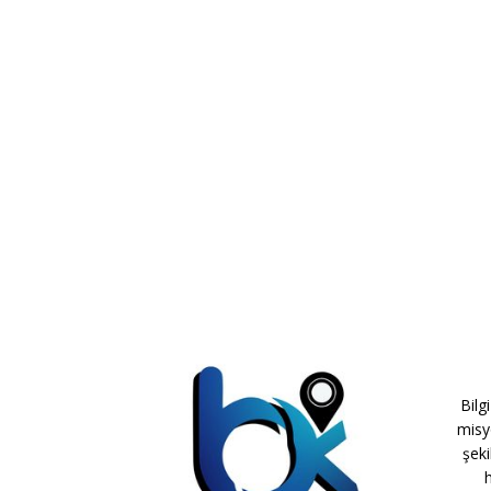
Bilg
misy
şeki