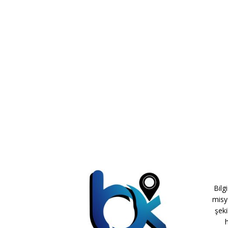
Bilg
misy
şeki